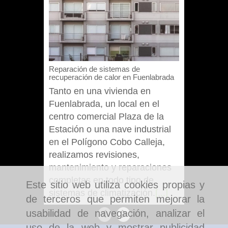
Reparación de sistemas de
Instalaci
recuperación de calor en Fuenlabrada
recuperac
Tanto en una vivienda en
Estos s
Fuenlabrada, un local en el
para viv
centro comercial Plaza de la
espacios
Estación o una nave industrial
pueden 
en el Polígono Cobo Calleja,
discreta
realizamos revisiones,
compati
mantenimiento y reparaciones
de venti
completas en todo tipo de
[...]
Este sitio web utiliza cookies propias y
sistemas de climatización.
[...]
de terceros que permiten mejorar la
usabilidad de navegación, analizar el
Anterior
Siguiente
uso de la web y mostrar publicidad