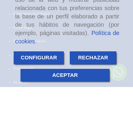
relacionada con tus preferencias sobre
Aerotermia en Madrid
la base de un perfil elaborado a partir
de tus hábitos de navegación (por
Aviso legal
ejemplo, páginas visitadas).
Política de
cookies
.
Política de cookies
Política de privacidad
CONFIGURAR
RECHAZAR
Fuenlabrada
ACEPTAR
Alcorcón
Getafe
Compartir: