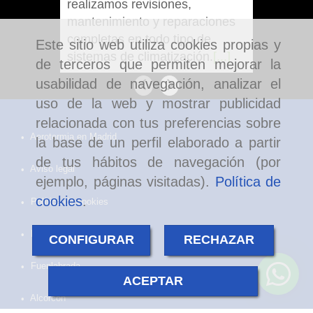
realizamos revisiones,
compati
mantenimiento y reparaciones
de venti
completas en todo tipo de
[...]
Este sitio web utiliza cookies propias y
sistemas de climatización.
[...]
de terceros que permiten mejorar la
usabilidad de navegación, analizar el
Anterior
Siguiente
uso de la web y mostrar publicidad
relacionada con tus preferencias sobre
Aerotermia en Madrid
la base de un perfil elaborado a partir
de tus hábitos de navegación (por
Aviso legal
ejemplo, páginas visitadas).
Política de
cookies
.
Política de cookies
Política de privacidad
CONFIGURAR
RECHAZAR
Fuenlabrada
ACEPTAR
Alcorcón