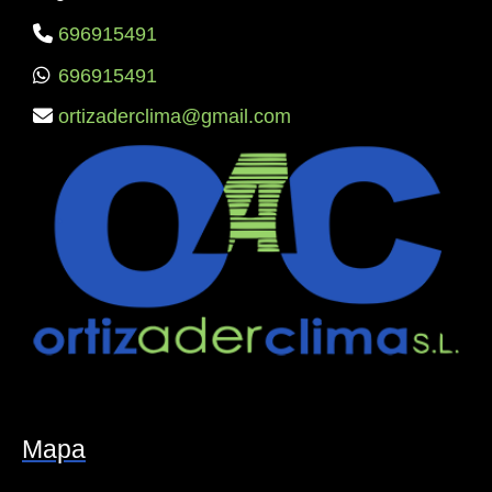
696915491
696915491
ortizaderclima
gmail.com
Mapa