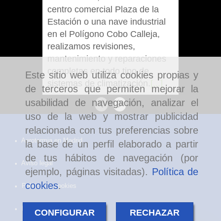
centro comercial Plaza de la
espacios
Estación o una nave industrial
pueden 
en el Polígono Cobo Calleja,
discreta
realizamos revisiones,
compati
mantenimiento y reparaciones
de venti
completas en todo tipo de
[...]
Este sitio web utiliza cookies propias y
sistemas de climatización.
[...]
de terceros que permiten mejorar la
usabilidad de navegación, analizar el
Anterior
Siguiente
uso de la web y mostrar publicidad
relacionada con tus preferencias sobre
Aerotermia en Madrid
la base de un perfil elaborado a partir
de tus hábitos de navegación (por
Aviso legal
ejemplo, páginas visitadas).
Política de
cookies
.
Política de cookies
Política de privacidad
CONFIGURAR
RECHAZAR