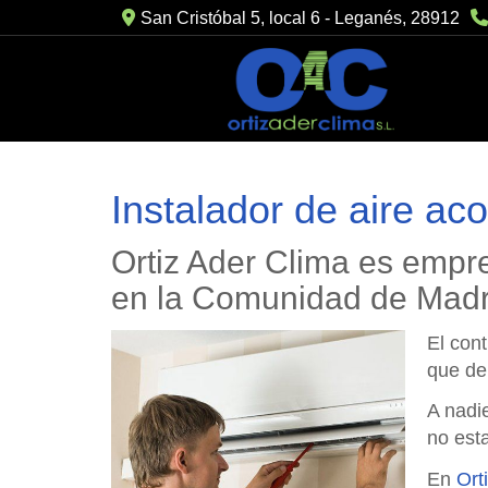
San Cristóbal 5, local 6 -
Leganés,
28912
Instalador de aire ac
Ortiz Ader Clima es empr
en la Comunidad de Madr
El cont
que de 
A nadie
no est
En
Ort