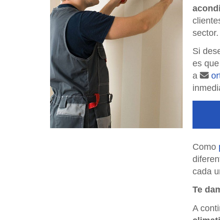
acond
cliente
sector.
Si des
es que
a
or
inmedi
Como
diferen
cada un
Te dam
A cont