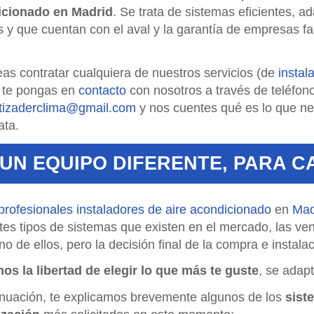
icionado en Madrid
. Se trata de sistemas eficientes, a
s y que cuentan con el aval y la garantía de empresas fa
eas contratar cualquiera de nuestros servicios (de
instal
 te pongas en
contacto
con nosotros a través de teléfon
tizaderclima
gmail.com
y nos cuentes qué es lo que ne
ata.
UN EQUIPO DIFERENTE, PARA C
profesionales instaladores de aire acondicionado
en
Mad
tes tipos de sistemas que existen en el mercado, las ven
o de ellos, pero la decisión final de la compra e instala
os la libertad de elegir lo que más te guste
, se adapt
inuación, te explicamos brevemente algunos de los
sist