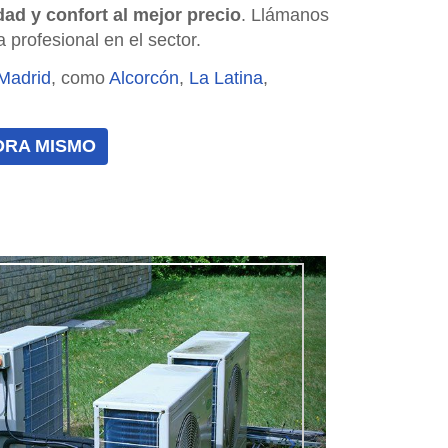
ad y confort al mejor precio
. Llámanos
profesional en el sector.
Madrid
, como
Alcorcón
,
La Latina
,
ORA MISMO
Siguiente