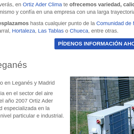
verás, en
Ortiz Ader Clima
te
ofrecemos variedad, calid
mismo y confía en una empresa con una larga trayectoria 
esplazamos
hasta cualquier punto de la
Comunidad de 
rral,
Hortaleza
,
Las Tablas
o
Chueca
, entre otras.
PÍDENOS INFORMACIÓN AH
Leganés
Anterior
do en Leganés y Madrid
 en el sector del aire
l año 2007 Ortiz Ader
d especializada en la
ivel particular e industrial.