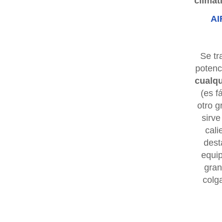
climat
A
Se tr
potenc
cualqu
(es f
otro g
sirve
cali
dest
equi
gran
colg