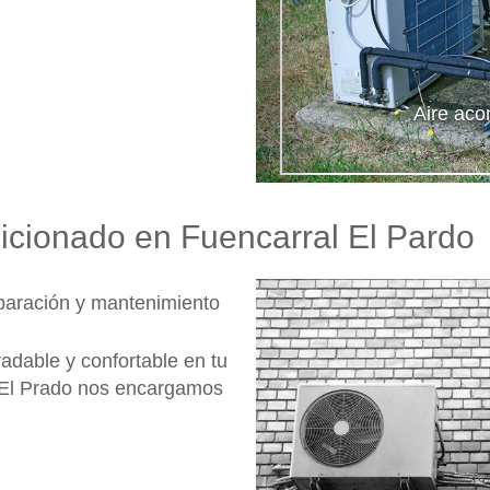
Aire aco
dicionado en Fuencarral El Pardo
eparación y mantenimiento
adable y confortable en tu
l El Prado nos encargamos