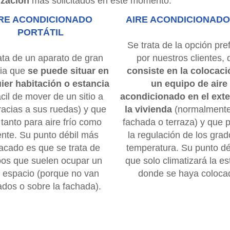
ización
más solicitados en este momento:
IRE ACONDICIONADO
AIRE ACONDICIONADO
PORTÁTIL
Se trata de la opción pre
ata de un aparato de gran
por nuestros clientes,
ia que
se puede situar en
consiste en la colocaci
ier habitación o estancia
un equipo de aire
ácil de mover de un sitio a
acondicionado en el exte
racias a sus ruedas) y que
la vivienda
(normalmente
 tanto para aire frío como
fachada o terraza) y que 
ente. Su punto débil más
la regulación de los gra
acado es que se trata de
temperatura. Su punto dé
pos que suelen ocupar un
que solo climatizará la es
 espacio (porque no van
donde se haya coloca
ados o sobre la fachada).