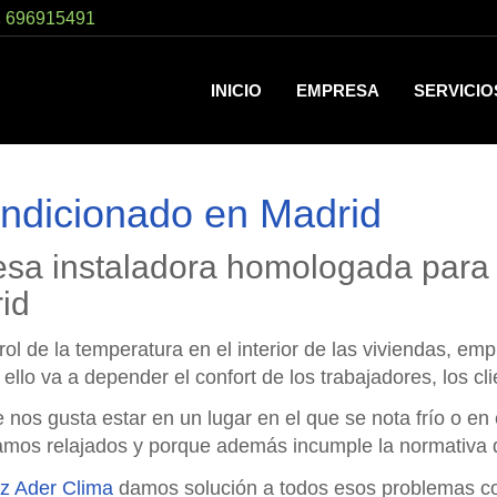
696915491
INICIO
EMPRESA
SERVICI
ondicionado en Madrid
esa instaladora homologada para 
id
rol de la temperatura en el interior de las viviendas, em
ello va a depender el confort de los trabajadores, los cl
 nos gusta estar en un lugar en el que se nota frío o en
amos relajados y porque además incumple la normativa d
iz Ader Clima
damos solución a todos esos problemas c